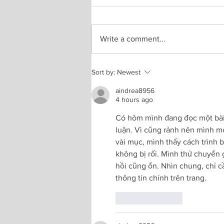
Write a comment...
Opening Nalini Malani's brilliant
Sort by:
Newest
show, "My reality is different"
aindrea8956
National Gallery London
4 hours ago
Có hôm mình đang đọc một bài 
luận. Vì cũng rảnh nên mình mở
vài mục, mình thấy cách trình 
không bị rối. Mình thử chuyển 
hồi cũng ổn. Nhìn chung, chỉ cầ
thông tin chính trên trang.
Like
Reply