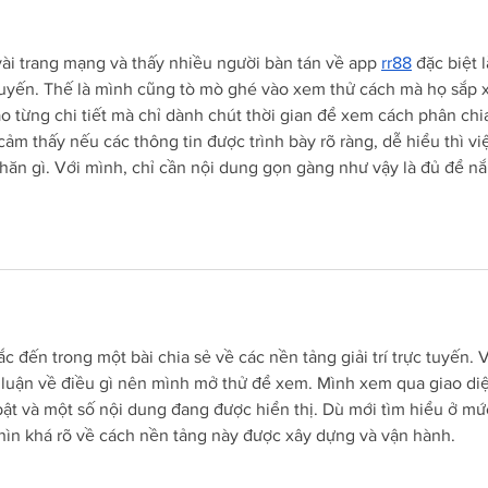
ài trang mạng và thấy nhiều người bàn tán về app 
rr88
 đặc biệt l
 tuyến. Thế là mình cũng tò mò ghé vào xem thử cách mà họ sắp 
o từng chi tiết mà chỉ dành chút thời gian để xem cách phân chi
ảm thấy nếu các thông tin được trình bày rõ ràng, dễ hiểu thì vi
hăn gì. Với mình, chỉ cần nội dung gọn gàng như vậy là đủ để n
c đến trong một bài chia sẻ về các nền tảng giải trí trực tuyến. V
luận về điều gì nên mình mở thử để xem. Mình xem qua giao di
ật và một số nội dung đang được hiển thị. Dù mới tìm hiểu ở mứ
hìn khá rõ về cách nền tảng này được xây dựng và vận hành.