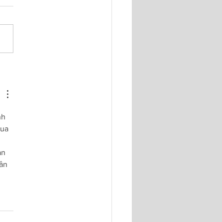
nh 
ua 
ản 
ần 