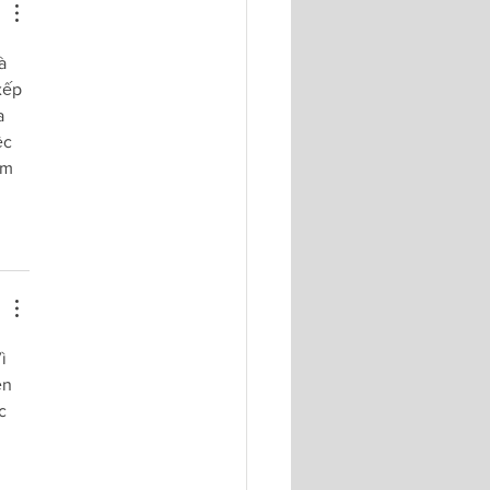
à 
xếp 
a 
ệc 
ắm 
ì 
ện 
c 