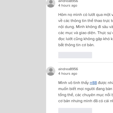
aindrea8956
4 hours ago
Hôm nọ mình có lướt qua một v
về các thông tin thể thao trực
nội dung. Mình không đi sâu và
các mục và giao diện. Thực sự c
đọc lướt cũng không gặp khó k
bắt thông tin cơ bản.
Like
Reply
aindrea8956
4 hours ago
Mình vô tình thấy 
rr88
 được nhắ
muốn biết mọi người đang bàn 
tổng thể, các chuyên mục nổi b
cơ bản nhưng mình đã có cái n
Like
Reply