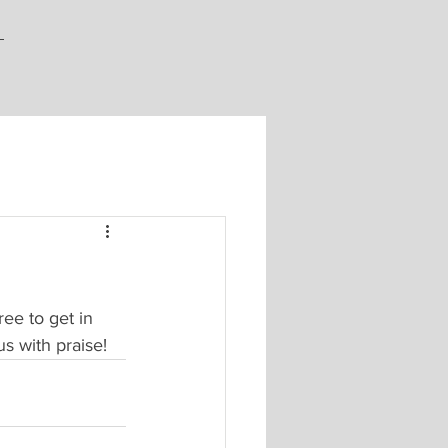
ee to get in 
s with praise!