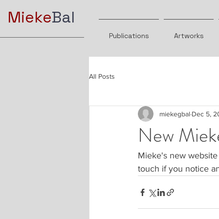
Mieke
Bal
Publications
Artworks
All Posts
miekegbal
Dec 5, 2
New Mieke
Mieke's new website 
touch if you notice a