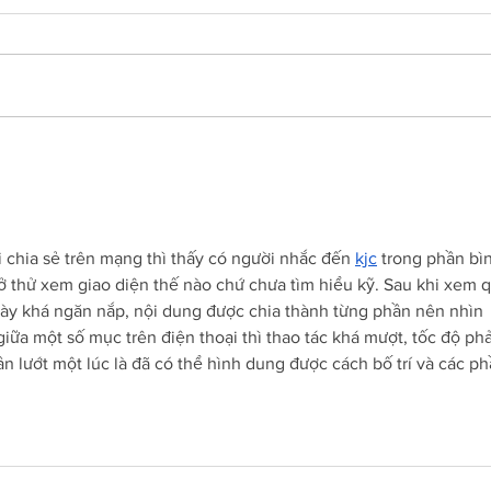
Mieke to Chair 'The invention of
Europe through languages ​​and
cultures'
chia sẻ trên mạng thì thấy có người nhắc đến 
kjc
 trong phần bì
 thử xem giao diện thế nào chứ chưa tìm hiểu kỹ. Sau khi xem q
bày khá ngăn nắp, nội dung được chia thành từng phần nên nhìn 
giữa một số mục trên điện thoại thì thao tác khá mượt, tốc độ ph
n lướt một lúc là đã có thể hình dung được cách bố trí và các ph