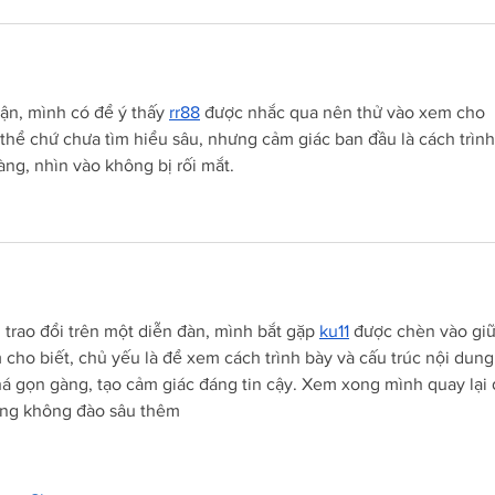
ận, mình có để ý thấy 
rr88
 được nhắc qua nên thử vào xem cho 
thể chứ chưa tìm hiểu sâu, nhưng cảm giác ban đầu là cách trình
àng, nhìn vào không bị rối mắt.
 trao đổi trên một diễn đàn, mình bắt gặp 
ku11
 được chèn vào giữ
ho biết, chủ yếu là để xem cách trình bày và cấu trúc nội dung.
há gọn gàng, tạo cảm giác đáng tin cậy. Xem xong mình quay lại 
cũng không đào sâu thêm