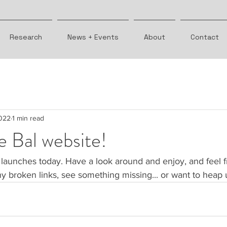
Research
News + Events
About
Contact
022
1 min read
 Bal website!
launches today. Have a look around and enjoy, and feel fr
ny broken links, see something missing... or want to heap u